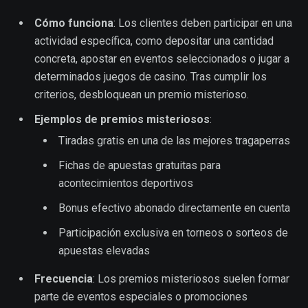
Cómo funciona
: Los clientes deben participar en una
actividad específica, como depositar una cantidad
concreta, apostar en eventos seleccionados o jugar a
determinados juegos de casino. Tras cumplir los
criterios, desbloquean un premio misterioso.
Ejemplos de premios misteriosos
:
Tiradas gratis en una de las mejores tragaperras
Fichas de apuestas gratuitas para
acontecimientos deportivos
Bonus efectivo abonado directamente en cuenta
Participación exclusiva en torneos o sorteos de
apuestas elevadas
Frecuencia
: Los premios misteriosos suelen formar
parte de eventos especiales o promociones