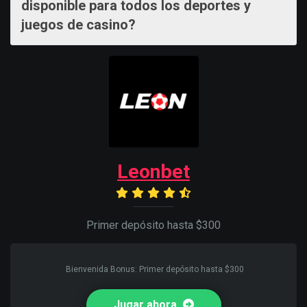
disponible para todos los deportes y
juegos de casino?
Leonbet
Primer depósito hasta $300
Bienvenida Bonus: Primer depósito hasta $300
Jugar ahora