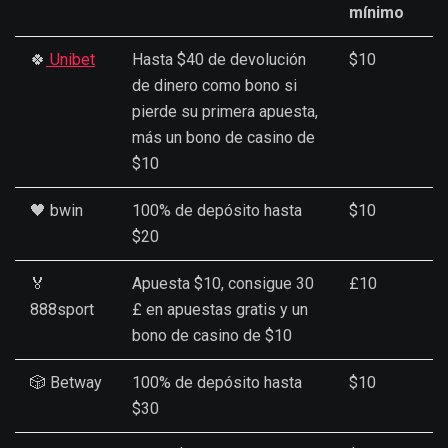
mínimo
🍀
Unibet
Hasta $40 de devolución
$10
de dinero como bono si
pierde su primera apuesta,
más un bono de casino de
$10
🖤 bwin
100% de depósito hasta
$10
$20
🏅
Apuesta $10, consigue 30
£10
888sport
£ en apuestas gratis y un
bono de casino de $10
🎲 Betway
100% de depósito hasta
$10
$30