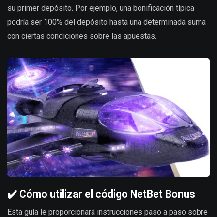
su primer depósito. Por ejemplo, una bonificación típica
podría ser 100% del depósito hasta una determinada suma
con ciertas condiciones sobre las apuestas.
✔️ Cómo utilizar el código NetBet Bonus
Esta guía le proporcionará instrucciones paso a paso sobre