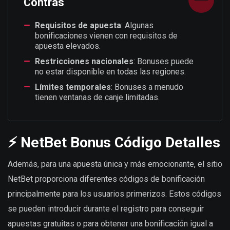
Contras
Requisitos de apuesta
: Algunas
bonificaciones vienen con requisitos de
apuesta elevados.
Restricciones nacionales
: Bonuses puede
no estar disponible en todas las regiones.
Límites temporales
: Bonuses a menudo
tienen ventanas de canje limitadas.
⚡ NetBet Bonus Código Detalles
Además, para una apuesta única y más emocionante, el sitio
NetBet proporciona diferentes códigos de bonificación
principalmente para los usuarios primerizos. Estos códigos
se pueden introducir durante el registro para conseguir
apuestas gratuitas o para obtener una bonificación igual a