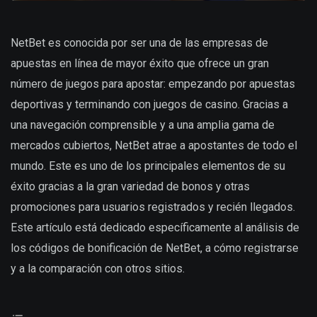
NetBet es conocida por ser una de las empresas de
apuestas en línea de mayor éxito que ofrece un gran
número de juegos para apostar: empezando por apuestas
deportivas y terminando con juegos de casino. Gracias a
una navegación comprensible y a una amplia gama de
mercados cubiertos, NetBet atrae a apostantes de todo el
mundo. Este es uno de los principales elementos de su
éxito gracias a la gran variedad de bonos y otras
promociones para usuarios registrados y recién llegados.
Este artículo está dedicado específicamente al análisis de
los códigos de bonificación de NetBet, a cómo registrarse
y a la comparación con otros sitios.