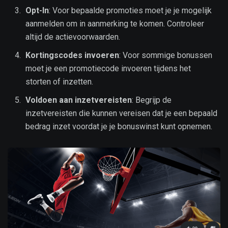
Opt-In
: Voor bepaalde promoties moet je je mogelijk
aanmelden om in aanmerking te komen. Controleer
altijd de actievoorwaarden.
Kortingscodes invoeren
: Voor sommige bonussen
moet je een promotiecode invoeren tijdens het
storten of inzetten.
Voldoen aan inzetvereisten
: Begrijp de
inzetvereisten die kunnen vereisen dat je een bepaald
bedrag inzet voordat je je bonuswinst kunt opnemen.