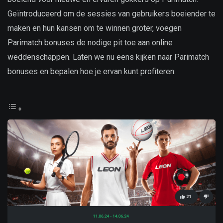
Geïntroduceerd om de sessies van gebruikers boeiender te
maken en hun kansen om te winnen groter, voegen
Parimatch bonuses de nodige pit toe aan online
weddenschappen. Laten we nu eens kijken naar Parimatch
bonuses en bepalen hoe je ervan kunt profiteren.