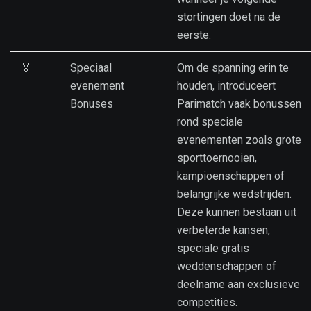
stortingen doet na de
eerste.
🏅
Speciaal
Om de spanning erin te
evenement
houden, introduceert
Bonuses
Parimatch vaak bonussen
rond speciale
evenementen zoals grote
sporttoernooien,
kampioenschappen of
belangrijke wedstrijden.
Deze kunnen bestaan uit
verbeterde kansen,
speciale gratis
weddenschappen of
deelname aan exclusieve
competities.