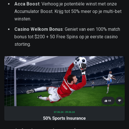
Acca Boost
: Verhoog je potentiële winst met onze
Accumulator Boost. Krijg tot 50% meer op je multi-bet
winsten.
Casino Welkom Bonus
: Geniet van een 100% match
bonus tot $200 + 50 Free Spins op je eerste casino
storting.