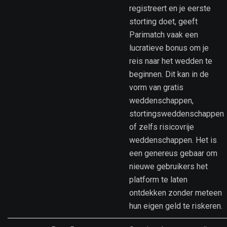
registreert en je eerste
storting doet, geeft
Parimatch vaak een
lucratieve bonus om je
reis naar het wedden te
beginnen. Dit kan in de
vorm van gratis
weddenschappen,
stortingsweddenschappen
of zelfs risicovrije
weddenschappen. Het is
een genereus gebaar om
nieuwe gebruikers het
platform te laten
ontdekken zonder meteen
hun eigen geld te riskeren.