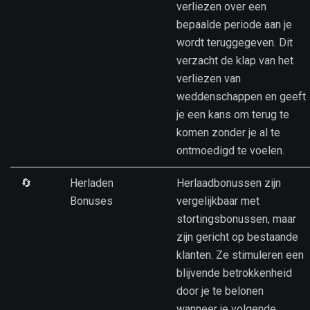
verliezen over een
bepaalde periode aan je
wordt teruggegeven. Dit
verzacht de klap van het
verliezen van
weddenschappen en geeft
je een kans om terug te
komen zonder je al te
ontmoedigd te voelen.
🔄
Herladen
Herlaadbonussen zijn
Bonuses
vergelijkbaar met
stortingsbonussen, maar
zijn gericht op bestaande
klanten. Ze stimuleren een
blijvende betrokkenheid
door je te belonen
wanneer je volgende