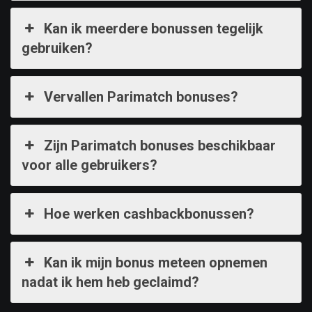
Kan ik meerdere bonussen tegelijk
gebruiken?
Vervallen Parimatch bonuses?
Zijn Parimatch bonuses beschikbaar
voor alle gebruikers?
Hoe werken cashbackbonussen?
Kan ik mijn bonus meteen opnemen
nadat ik hem heb geclaimd?