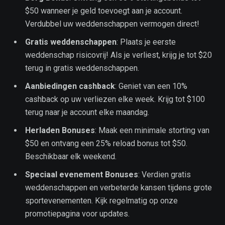
$50 wanneer je geld toevoegt aan je account.
Verdubbel uw weddenschappen vermogen direct!
Gratis weddenschappen
: Plaats je eerste
weddenschap risicovrij! Als je verliest, krijg je tot $20
terug in gratis weddenschappen.
Aanbiedingen cashback
: Geniet van een 10%
cashback op uw verliezen elke week. Krijg tot $100
terug naar je account elke maandag.
Herladen Bonuses
: Maak een minimale storting van
$50 en ontvang een 25% reload bonus tot $50.
Beschikbaar elk weekend.
Speciaal evenement Bonuses
: Verdien gratis
weddenschappen en verbeterde kansen tijdens grote
sportevenementen. Kijk regelmatig op onze
promotiepagina voor updates.