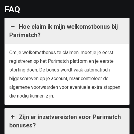
FAQ
Hoe claim ik mijn welkomstbonus bij
Parimatch?
Om je welkomstbonus te claimen, moet je je eerst
registreren op het Parimatch platform en je eerste
storting doen. De bonus wordt vaak automatisch
bijgeschreven op je account, maar controleer de
algemene voorwaarden voor eventuele extra stappen
die nodig kunnen zijn.
Zijn er inzetvereisten voor Parimatch
bonuses?