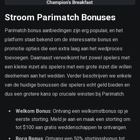
Stroom Parimatch Bonuses
Parimatch bonus aanbiedingen zijn erg populair, en het
platform staat bekend om de interessante bonus en
promotie opties die een extra laag aan het wedproces
toevoegen. Daarnaast verwelkomt het zowel spelers met
een kleine inzet als spelers met een grote inzet die willen
deelnemen aan het wedden. Verder beschrijven we enkele
van de huidige bonussen die spelers echt geld bieden en
dus een grotere kans op cruciale winsten bij Parimatch.
Welkom Bonus
: Ontvang een welkomstbonus op je
eerste storting. Meld je aan en maak een storting om
tot $100 aan gratis weddenschappen te ontvangen.
Borg Bonus
: Ontvang een 50% stortingsbonus tot