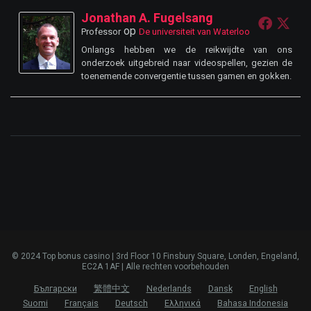
Jonathan A. Fugelsang
op
Professor
De universiteit van Waterloo
Onlangs hebben we de reikwijdte van ons
onderzoek uitgebreid naar videospellen, gezien de
toenemende convergentie tussen gamen en gokken.
© 2024 Top bonus casino | 3rd Floor 10 Finsbury Square, Londen, Engeland,
EC2A 1AF | Alle rechten voorbehouden
Български
繁體中文
Nederlands
Dansk
English
Suomi
Français
Deutsch
Ελληνικά
Bahasa Indonesia