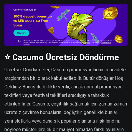
⭐ Casumo Ücretsiz Döndürme
Ücretsiz Döndürmeler, Casumo promosyonlarının mücadele
araçlarından biri olarak kabul edilebilir. Bu tür dönüşler Hoş
Geldiniz Bonus ile birlikte verilir, ancak normal promosyon
teklifleri veya festival teklifleri aracılığıyla tahakkuk
ettirilebilirler. Casumo, çeşitlilik sağlamak için zaman zaman
ücretsiz çevirme bonuslarını değiştirir, genellikle bunları
yeni slotlarla veya daha sık popüler olanlarla ilişkilendirir,
böylece müşterilere ek bir maliyet olmadan farklı oyunların