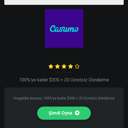
Casumo
100%'ye kadar $300 + 20 Ücretsiz Döndürme
Hoşgeldin bonusu: 100%'ye kadar $300 + 20 Ücretsiz Döndürme
Şimdi Oyna