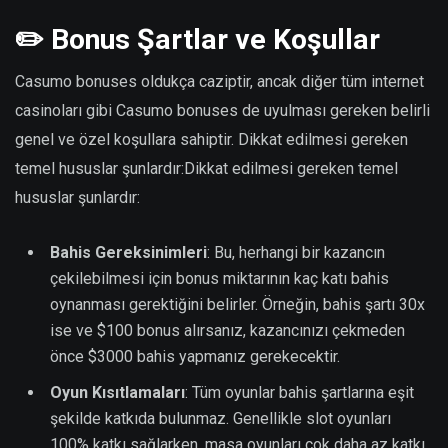
✏️ Bonus Şartlar ve Koşullar
Casumo bonuses oldukça caziptir, ancak diğer tüm internet
casinoları gibi Casumo bonuses de uyulması gereken belirli
genel ve özel koşullara sahiptir. Dikkat edilmesi gereken
temel hususlar şunlardır:Dikkat edilmesi gereken temel
hususlar şunlardır:
Bahis Gereksinimleri
: Bu, herhangi bir kazancın
çekilebilmesi için bonus miktarının kaç katı bahis
oynanması gerektiğini belirler. Örneğin, bahis şartı 30x
ise ve $100 bonus alırsanız, kazancınızı çekmeden
önce $3000 bahis yapmanız gerekecektir.
Oyun Kısıtlamaları
: Tüm oyunlar bahis şartlarına eşit
şekilde katkıda bulunmaz. Genellikle slot oyunları
100% katkı sağlarken, masa oyunları çok daha az katkı