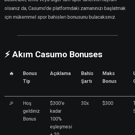
olsanız da, Casumo'de platformdaki zamanınızı başlatmak
için mükemmel spor bahisleri bonusunu bulacaksınız.
⚡ Akım Casumo Bonuses
🔥
Bonus
Açıklama
Bahis
Maks
Tip
Şartı
Bonus
🎉
Hoş
$300'e
30x
$300
geldiniz
kadar
Bonus
100%
eşleşmesi
+ 20