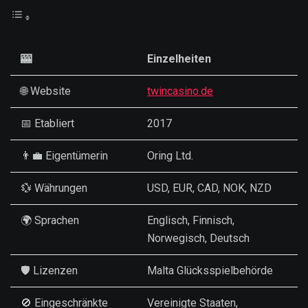
🎰
Einzelheiten
🌐 Website
twincasino.de
📅 Etabliert
2017
👨‍💼 Eigentümerin
Oring Ltd.
💱 Währungen
USD, EUR, CAD, NOK, NZD
🌍 Sprachen
Englisch, Finnisch,
Norwegisch, Deutsch
🛡️ Lizenzen
Malta Glücksspielbehörde
🚫 Eingeschränkte
Vereinigte Staaten,