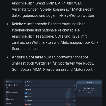
einschließlich Grand Slams, ATP- und WTA-
Veranstaltungen. Spieler können auf Matchsieger,
Satzergebnisse und sogar In-Play-Wetten wetten.
Kricket:
Umfassende Berichterstattung über
internationale und nationale Kricketspiele,
einschließlich Testspiele, ODIs und T20s, mit
zahlreichen Wettmärkten wie Matchsieger, Top-Run-
Scorer und mehr.
Andere Sportarten:
Das Sportwettenangebot
umfasst auch Wettlinien für Sportarten wie Rugby,
Golf, Boxen, MMA, Pferderennen und Motorsport.