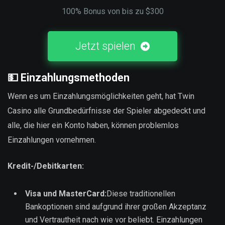
100% Bonus von bis zu $300
Jetzt spielen
💵 Einzahlungsmethoden
Wenn es um Einzahlungsmöglichkeiten geht, hat Twin
Casino alle Grundbedürfnisse der Spieler abgedeckt und
alle, die hier ein Konto haben, können problemlos
Einzahlungen vornehmen.
Kredit-/Debitkarten:
Visa und MasterCard:
Diese traditionellen
Bankoptionen sind aufgrund ihrer großen Akzeptanz
und Vertrautheit nach wie vor beliebt. Einzahlungen