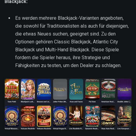
Blackjack:
Es werden mehrere Blackjack-Varianten angeboten,
die sowohl für Traditionalisten als auch für diejenigen,
die etwas Neues suchen, geeignet sind. Zu den
Optionen gehören Classic Blackjack, Atlantic City
Blackjack und Multi-Hand Blackjack. Diese Spiele
fordern die Spieler heraus, ihre Strategie und
Fähigkeiten zu testen, um den Dealer zu schlagen.