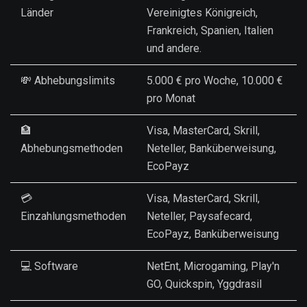
Länder
Vereinigtes Königreich,
Frankreich, Spanien, Italien
und andere.
💸 Abhebungslimits
5.000 € pro Woche, 10.000 €
pro Monat
🏦
Visa, MasterCard, Skrill,
Abhebungsmethoden
Neteller, Banküberweisung,
EcoPayz
💳
Visa, MasterCard, Skrill,
Einzahlungsmethoden
Neteller, Paysafecard,
EcoPayz, Banküberweisung
💻 Software
NetEnt, Microgaming, Play'n
GO, Quickspin, Yggdrasil