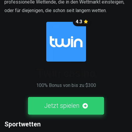
professionelle Wettende, die in den Wettmarkt einsteigen,
oder für diejenigen, die schon seit langem wetten.
4.3
Twin casino
100% Bonus von bis zu $300
Jetzt spielen
Sportwetten