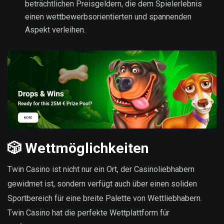
beträchtlichen Preisgeldern, die dem Spielerlebnis
einen wettbewerbsorientierten und spannenden
Aspekt verleihen.
🎲 Wettmöglichkeiten
Twin Casino ist nicht nur ein Ort, der Casinoliebhabern
gewidmet ist, sondern verfügt auch über einen soliden
Sportbereich für eine breite Palette von Wettliebhabern.
Twin Casino hat die perfekte Wettplattform für