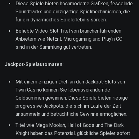
Diese Spiele bieten hochmoderne Grafiken, fesselnde
Soundtracks und einzigartige Spielmechanismen, die
für ein dynamisches Spielerlebnis sorgen.
Beliebte Video-Slot-Titel von branchenführenden
Anbietern wie NetEnt, Microgaming und Play'n GO
sind in der Sammlung gut vertreten.
Jackpot-Spielautomaten:
Mit einem einzigen Dreh an den Jackpot-Slots von
Twin Casino können Sie lebensverändernde
Geldsummen gewinnen. Diese Spiele bieten riesige
progressive Jackpots, die sich im Laufe der Zeit
ansammeln und beträchtliche Gewinne ermöglichen.
Titel wie Mega Moolah, Hall of Gods und The Dark
Knight haben das Potenzial, glückliche Spieler sofort