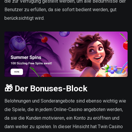
die zur Verfügung gestellt werden, um alle Bedürfnisse der
Benutzer zu erfüllen, da sie sofort bedient werden, gut
berücksichtigt wird.
🎁 Der Bonuses-Block
Belohnungen und Sonderangebote sind ebenso wichtig wie
die Spiele, die in jedem Online-Casino angeboten werden,
da sie die Kunden motivieren, ein Konto zu eröffnen und
dann weiter zu spielen. In dieser Hinsicht hat Twin Casino