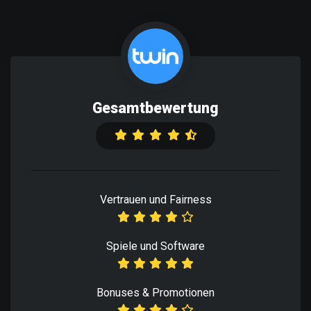
Gesamtbewertung
Vertrauen und Fairness
Spiele und Software
Bonuses & Promotionen