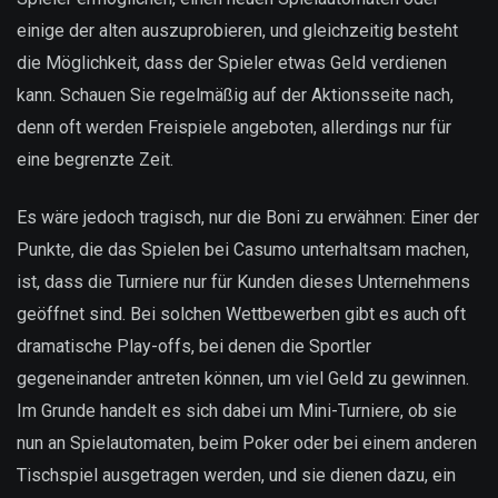
einige der alten auszuprobieren, und gleichzeitig besteht
die Möglichkeit, dass der Spieler etwas Geld verdienen
kann. Schauen Sie regelmäßig auf der Aktionsseite nach,
denn oft werden Freispiele angeboten, allerdings nur für
eine begrenzte Zeit.
Es wäre jedoch tragisch, nur die Boni zu erwähnen: Einer der
Punkte, die das Spielen bei Casumo unterhaltsam machen,
ist, dass die Turniere nur für Kunden dieses Unternehmens
geöffnet sind. Bei solchen Wettbewerben gibt es auch oft
dramatische Play-offs, bei denen die Sportler
gegeneinander antreten können, um viel Geld zu gewinnen.
Im Grunde handelt es sich dabei um Mini-Turniere, ob sie
nun an Spielautomaten, beim Poker oder bei einem anderen
Tischspiel ausgetragen werden, und sie dienen dazu, ein