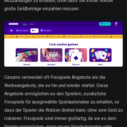
Auszahlungen zu erhalten, ohne dass sie immer wieder
große Geldbeträge einzahlen müssen.
Casumo verwendet oft Freispiele Angebote als die
Werbeangebote, die es hin und wieder startet. Diese
Angebote ermöglichen es den Spielern, zusätzliche
Freispiele für ausgewählte Spielautomaten zu erhalten, so
dass der Spieler die Walzen drehen kann, ohne sein Geld zu
riskieren. Freispiele sind immer großartig, da sie es dem
Spieler ermöglichen, einen neuen Spielautomaten oder