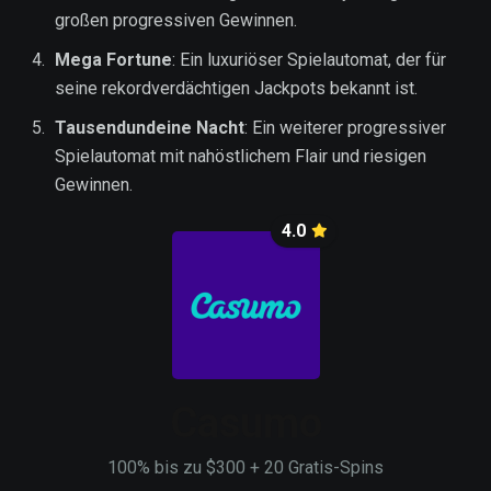
großen progressiven Gewinnen.
Mega Fortune
: Ein luxuriöser Spielautomat, der für
seine rekordverdächtigen Jackpots bekannt ist.
Tausendundeine Nacht
: Ein weiterer progressiver
Spielautomat mit nahöstlichem Flair und riesigen
Gewinnen.
4.0
Casumo
100% bis zu $300 + 20 Gratis-Spins