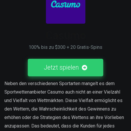
Casumo
100% bis zu $300 + 20 Gratis-Spins
Jetzt spielen
Neben den verschiedenen Sportarten mangelt es dem
Sportwettenanbieter Casumo auch nicht an einer Vielzahl
und Vielfalt von Wettmärkten. Diese Vielfalt ermöglicht es
den Wettern, die Wahrscheinlichkeit des Gewinnens zu
erhöhen oder die Strategien des Wettens an ihre Vorlieben
anzupassen. Das bedeutet, dass die Kunden für jedes