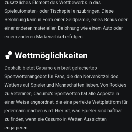
zusätzliches Element des Wettbewerbs in das
Spielautomaten- oder Tischspiel einzubringen. Diese
Belohnung kann in Form einer Geldprämie, eines Bonus oder
einer anderen materiellen Belohnung wie einem Auto oder
einem anderen Markenartikel erfolgen.
🏀 Wettmöglichkeiten
Deshalb bietet Casumo ein breit gefächertes
Sportwettenangebot für Fans, die den Nervenkitzel des
Wettens auf Spieler und Mannschaften lieben. Von Rookies
zu Veteranen, Casumo's Sportwetten hat alle Aspekte in
einer Weise angeordnet, die eine perfekte Wettplattform für
jedermann machen wird. Hier ist, was Spieler sind haftbar
zu finden, wenn sie Casumo in Wetten Aussichten
engagieren.