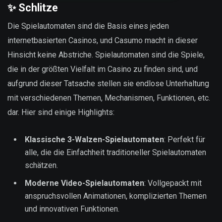
✨ Schlitze
Die Spielautomaten sind die Basis eines jeden
internetbasierten Casinos, und Casumo macht in dieser
Hinsicht keine Abstriche. Spielautomaten sind die Spiele,
die in der größten Vielfalt im Casino zu finden sind, und
aufgrund dieser Tatsache stellen sie endlose Unterhaltung
mit verschiedenen Themen, Mechanismen, Funktionen, etc.
dar. Hier sind einige Highlights:
Klassische 3-Walzen-Spielautomaten
: Perfekt für
alle, die die Einfachheit traditioneller Spielautomaten
schätzen.
Moderne Video-Spielautomaten
: Vollgepackt mit
anspruchsvollen Animationen, komplizierten Themen
und innovativen Funktionen.