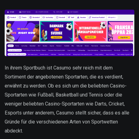
In ihrem Sportbuch ist Casumo sehr reich mit dem
Sortiment der angebotenen Sportarten, die es verdient,
erwähnt zu werden. Ob es sich um die beliebten Casino-
Sportarten wie Fußball, Basketball und Tennis oder die
weniger beliebten Casino-Sportarten wie Darts, Cricket,
Esports unter anderem, Casumo stellt sicher, dass es alle
Gründe für die verschiedenen Arten von Sportwetten
abdeckt.