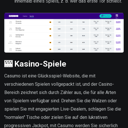
innerhalb eines Spiels, z. B. wer das erste Tor schießt.
🎰 Kasino-Spiele
Casumo ist eine Glücksspiel-Website, die mit
verschiedenen Spielen vollgepackt ist, und der Casino-
Bereich zeichnet sich durch Zähler aus, die für alle Arten
von Spielern verfügbar sind. Drehen Sie die Walzen oder
spielen Sie mit engagierten Live-Dealern, schlagen Sie die
"normalen" Tische oder zielen Sie auf den lukrativen
progressiven Jackpot, mit Casumo werden Sie sicherlich