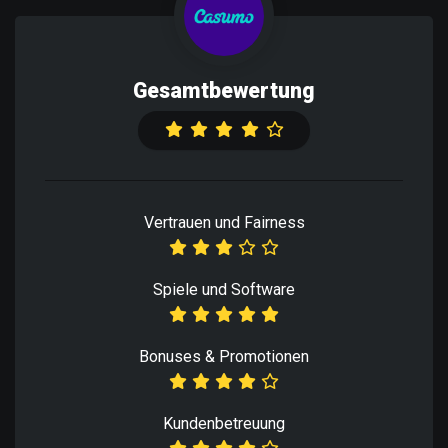
Gesamtbewertung
Vertrauen und Fairness
Spiele und Software
Bonuses & Promotionen
Kundenbetreuung