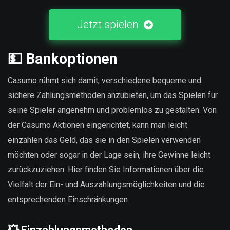
Jetzt spielen
💵 Bankoptionen
Casumo rühmt sich damit, verschiedene bequeme und
sichere Zahlungsmethoden anzubieten, um das Spielen für
seine Spieler angenehm und problemlos zu gestalten. Von
der Casumo Aktionen eingerichtet, kann man leicht
einzahlen das Geld, das sie in den Spielen verwenden
möchten oder sogar in der Lage sein, ihre Gewinne leicht
zurückzuziehen. Hier finden Sie Informationen über die
Vielfalt der Ein- und Auszahlungsmöglichkeiten und die
entsprechenden Einschränkungen.