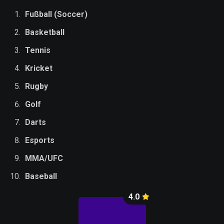
Fußball (Soccer)
Basketball
Tennis
Kricket
Rugby
Golf
Darts
Esports
MMA/UFC
Baseball
4.0