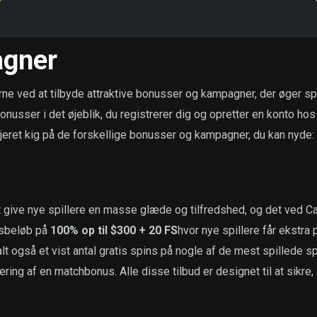
agner
erne ved at tilbyde attraktive bonusser og kampagner, der øger s
sser i det øjeblik, du registrerer dig og opretter en konto hos 
jeret kig på de forskellige bonusser og kampagner, du kan nyde:
 give nye spillere en masse glæde og tilfredshed, og det ved C
sbeløb på
100% op til $300 + 20 FS
hvor nye spillere får ekstra 
t også et vist antal gratis spins på nogle af de mest spillede sp
ering af en matchbonus. Alle disse tilbud er designet til at sikre