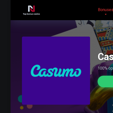
Bonuse
Ca
100% op 