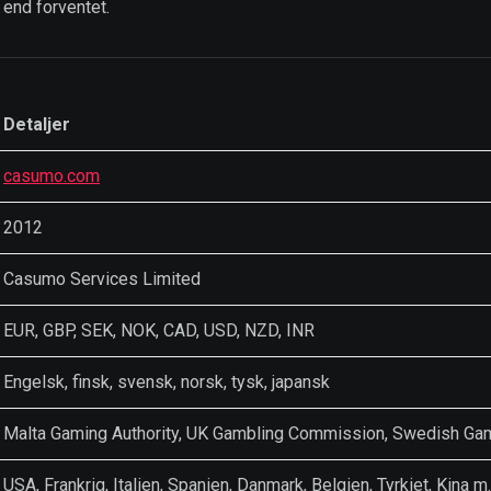
 end forventet.
Detaljer
casumo.com
2012
Casumo Services Limited
EUR, GBP, SEK, NOK, CAD, USD, NZD, INR
Engelsk, finsk, svensk, norsk, tysk, japansk
Malta Gaming Authority, UK Gambling Commission, Swedish Gam
USA, Frankrig, Italien, Spanien, Danmark, Belgien, Tyrkiet, Kina m.f