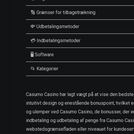
🔢 Grænser for tilbagetrækning
💸 Udbetalingsmetoder
💳 Indbetalingsmetoder
🖥️ Software
📂 Kategorier
Casumo Casino har lagt vægt på at vise den bedste f
intuitivt design og enestående bonuspoint, hvilket
og ulemper ved Casumo Casino, de bonusser, der er ti
indbetaling og udbetaling af penge fra Casumo Casin
webstedsgrænsefladen eller niveauet for kundeservi