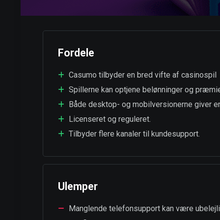
Fordele
Casumo tilbyder en bred vifte af casinospil
Spillerne kan optjene belønninger og præ
Både desktop- og mobilversionerne giver en
Licenseret og reguleret.
Tilbyder flere kanaler til kundesupport.
Ulemper
Manglende telefonsupport kan være ubelejlig