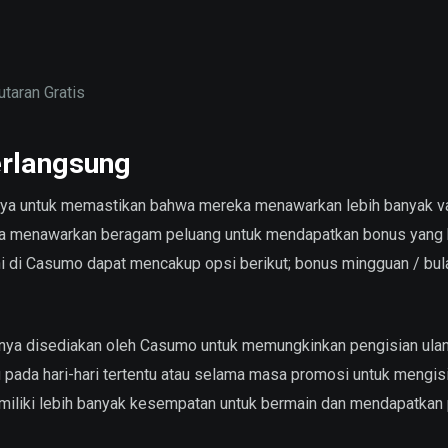
taran Gratis
erlangsung
a untuk memastikan bahwa mereka menawarkan lebih banyak var
uga menawarkan beragam peluang untuk mendapatkan bonus yang 
 di Casumo dapat mencakup opsi berikut; bonus mingguan / bulan
ya disediakan oleh Casumo untuk memungkinkan pengisian ulang
 pada hari-hari tertentu atau selama masa promosi untuk mengisi 
iki lebih banyak kesempatan untuk bermain dan mendapatkan p