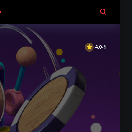
a
4.0
/5