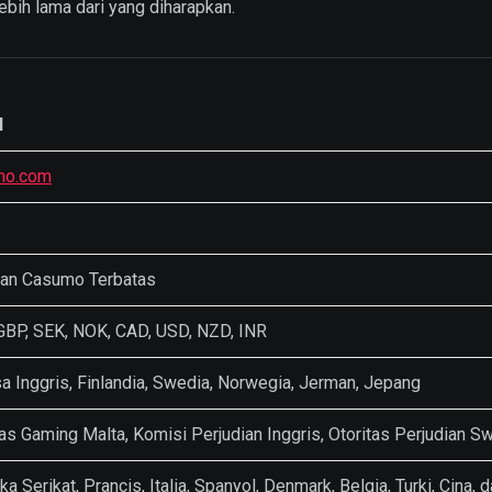
bih lama dari yang diharapkan.
l
mo.com
an Casumo Terbatas
GBP, SEK, NOK, CAD, USD, NZD, INR
a Inggris, Finlandia, Swedia, Norwegia, Jerman, Jepang
tas Gaming Malta, Komisi Perjudian Inggris, Otoritas Perjudian S
a Serikat, Prancis, Italia, Spanyol, Denmark, Belgia, Turki, Cina, 