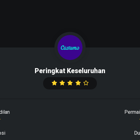
Peringkat Keseluruhan
ilan
Permai
osi
Du