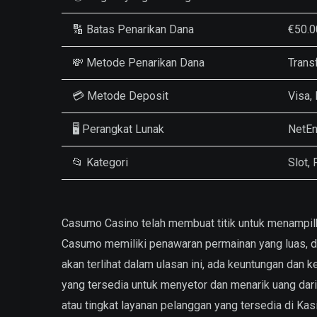
🔢 Batas Penarikan Dana
€50.0
💸 Metode Penarikan Dana
Transf
💳 Metode Deposit
Visa,
🖥️ Perangkat Lunak
NetEn
📂 Kategori
Slot,
Casumo Casino telah membuat titik untuk menampilk
Casumo memiliki penawaran permainan yang luas, des
akan terlihat dalam ulasan ini, ada keuntungan dan 
yang tersedia untuk menyetor dan menarik uang dari
atau tingkat layanan pelanggan yang tersedia di Kasi