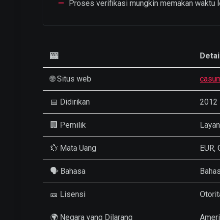
Proses verifikasi mungkin memakan waktu le
🎰
Detai
🌐 Situs web
casu
📅 Didirikan
2012
🏢 Pemilik
Layan
💱 Mata Uang
EUR, 
🗣️ Bahasa
Bahas
🎫 Lisensi
Otori
🌍 Negara yang Dilarang
Amerik