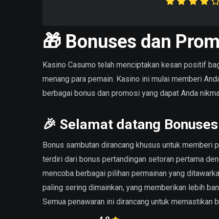
🎁 Bonuses dan Prom
Kasino Casumo telah menciptakan kesan positif ba
menang para pemain. Kasino ini mulai memberi Anda 
berbagai bonus dan promosi yang dapat Anda nikmati
🎉 Selamat datang Bonuses
Bonus sambutan dirancang khusus untuk memberi pe
terdiri dari bonus pertandingan setoran pertama d
mencoba berbagai pilihan permainan yang ditawarkan
paling sering dimainkan, yang memberikan lebih b
Semua penawaran ini dirancang untuk memastikan b