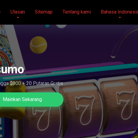
s
Ulasan
Sitemap
Tentang kami
Bahasa Indonesi
sumo
gga $300 + 20 Putaran Gratis
Mainkan Sekarang