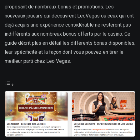
proposant de nombreux bonus et promotions. Les
nouveaux joueurs qui découvrent LeoVegas ou ceux qui ont
déjà acquis une expérience considérable ne resteront pas
indifférents aux nombreux bonus offerts par le casino. Ce
guide décrit plus en détail les différents bonus disponibles,
leur spécificité et la façon dont vous pouvez en tirer le
meilleur parti chez Leo Vegas.