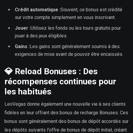
Crédit automatique :
Souvent, ce bonus est crédité
sur votre compte simplement en vous inscrivant.
Jouer :
Utilisez les fonds ou les tours gratuits pour
jouer à des jeux éligibles.
Gains :
Les gains sont généralement soumis à des
exigences de mise avant de pouvoir être encaissés.
💎 Reload Bonuses : Des
récompenses continues pour
les habitués
LeoVegas donne également une nouvelle vie à ses clients
fidèles en leur offrant des bonus de recharge Bonuses. Ces
bonus sont généralement des bonus de dépôt accordés sur
les dépôts suivants l'offre de bonus de dépôt initial, créant