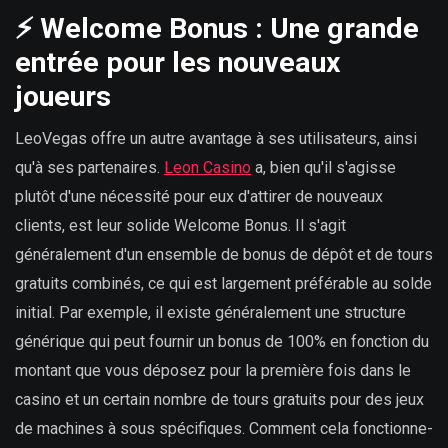
⚡ Welcome Bonus : Une grande
entrée pour les nouveaux
joueurs
LeoVegas offre un autre avantage à ses utilisateurs, ainsi
qu'à ses partenaires.
Leon Casino
a, bien qu'il s'agisse
plutôt d'une nécessité pour eux d'attirer de nouveaux
clients, est leur solide Welcome Bonus. Il s'agit
généralement d'un ensemble de bonus de dépôt et de tours
gratuits combinés, ce qui est largement préférable au solde
initial. Par exemple, il existe généralement une structure
générique qui peut fournir un bonus de 100% en fonction du
montant que vous déposez pour la première fois dans le
casino et un certain nombre de tours gratuits pour des jeux
de machines à sous spécifiques. Comment cela fonctionne-