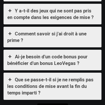
Y a-t-il des jeux qui ne sont pas pris
en compte dans les exigences de mise ?
Comment savoir si j'ai droit à une
prime ?
Ai-je besoin d'un code bonus pour
bénéficier d'un bonus LeoVegas ?
Que se passe-t-il si je ne remplis pas
les conditions de mise avant la fin du
temps imparti ?