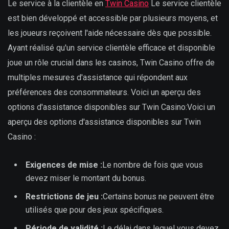
Le service à la clientèle en
Twin Casino
Le service clientèle
est bien développé et accessible par plusieurs moyens, et
les joueurs reçoivent l'aide nécessaire dès que possible.
Ayant réalisé qu'un service clientèle efficace et disponible
joue un rôle crucial dans les casinos, Twin Casino offre de
multiples mesures d'assistance qui répondent aux
préférences des consommateurs. Voici un aperçu des
options d'assistance disponibles sur Twin Casino:Voici un
aperçu des options d'assistance disponibles sur Twin
Casino :
Exigences de mise :
Le nombre de fois que vous
devez miser le montant du bonus.
Restrictions de jeu :
Certains bonus ne peuvent être
utilisés que pour des jeux spécifiques.
Période de validité :
Le délai dans lequel vous devez