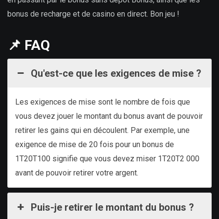
bonus de recharge et de casino en direct. Bon jeu !
📌 FAQ
Qu'est-ce que les exigences de mise ?
Les exigences de mise sont le nombre de fois que
vous devez jouer le montant du bonus avant de pouvoir
retirer les gains qui en découlent. Par exemple, une
exigence de mise de 20 fois pour un bonus de
1T20T100 signifie que vous devez miser 1T20T2 000
avant de pouvoir retirer votre argent.
Puis-je retirer le montant du bonus ?