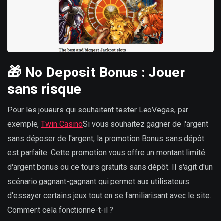
🎁 No Deposit Bonus : Jouer
sans risque
Pour les joueurs qui souhaitent tester LeoVegas, par
exemple,
Twin Casino
Si vous souhaitez gagner de l'argent
sans déposer de l'argent, la promotion Bonus sans dépôt
est parfaite. Cette promotion vous offre un montant limité
d'argent bonus ou de tours gratuits sans dépôt. Il s'agit d'un
scénario gagnant-gagnant qui permet aux utilisateurs
d'essayer certains jeux tout en se familiarisant avec le site.
Comment cela fonctionne-t-il ?