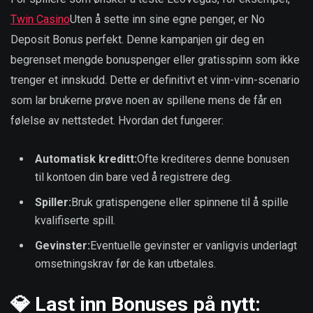
Twin Casino
Uten å sette inn sine egne penger, er No
Deposit Bonus perfekt. Denne kampanjen gir deg en
begrenset mengde bonuspenger eller gratisspinn som ikke
trenger et innskudd. Dette er definitivt et vinn-vinn-scenario
som lar brukerne prøve noen av spillene mens de får en
følelse av nettstedet. Hvordan det fungerer:
Automatisk kreditt:
Ofte krediteres denne bonusen
til kontoen din bare ved å registrere deg.
Spiller:
Bruk gratispengene eller spinnene til å spille
kvalifiserte spill.
Gevinster:
Eventuelle gevinster er vanligvis underlagt
omsetningskrav før de kan utbetales.
💎 Last inn Bonuses på nytt: