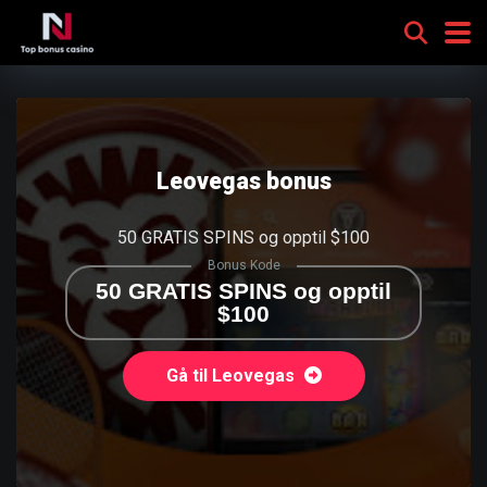
Leovegas bonus
50 GRATIS SPINS og opptil $100
Bonus Kode
50 GRATIS SPINS og opptil
$100
Gå til Leovegas