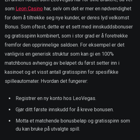
som
Leon Casino
har, selv om det er mer en nødvendighet
for dem å tiltrekke seg nye kunder, er deres lyd velkomst
Bonus. Som oftest, dette er et sett med innskuddsbonuser
og gratisspinn kombinert, som i stor grad er å foretrekke
fremfor den opprinnelige saldoen. For eksempel er det
vanligvis en generisk struktur som kan gi en 100%
matchbonus avhengig av beløpet du først setter inn i
kasinoet og et visst antall gratisspinn for spesifikke
spilleautomater. Hvordan det fungerer:
Registrer en ny konto hos LeoVegas.
Gjør ditt første innskudd for å kreve bonusen.
Motta et matchende bonusbeløp og gratisspinn som
du kan bruke på utvalgte spill.