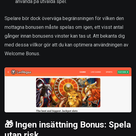
använda på utvalda spel.
Spelare bör dock överväga begränsningen för vilken den
mottagna bonusen måste spelas om igen, ett visst antal
gånger innan bonusens vinster kan tas ut. Att bekanta dig
med dessa villkor gör att du kan optimera användningen av
Welcome Bonus.
🎁 Ingen insättning Bonus: Spela
utan risk