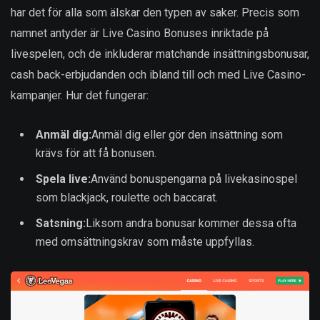
har det för alla som älskar den typen av saker. Precis som
namnet antyder är Live Casino Bonuses inriktade på
livespelen, och de inkluderar matchande insättningsbonusar,
cash back-erbjudanden och ibland till och med Live Casino-
kampanjer. Hur det fungerar:
Anmäl dig:
Anmäl dig eller gör den insättning som
krävs för att få bonusen.
Spela live:
Använd bonuspengarna på livekasinospel
som blackjack, roulette och baccarat.
Satsning:
Liksom andra bonusar kommer dessa ofta
med omsättningskrav som måste uppfyllas.