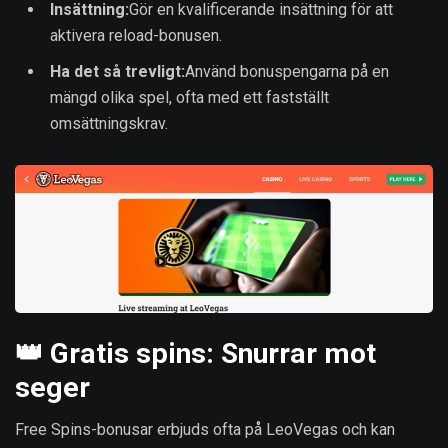
Insättning:
Gör en kvalificerande insättning för att
aktivera reload-bonusen.
Ha det så trevligt:
Använd bonuspengarna på en
mängd olika spel, ofta med ett fastställt
omsättningskrav.
👑 Gratis spins: Snurrar mot
seger
Free Spins-bonusar erbjuds ofta på LeoVegas och kan