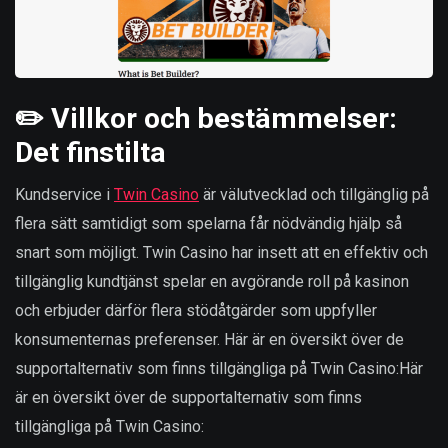
✏️ Villkor och bestämmelser:
Det finstilta
Kundservice i
Twin Casino
är välutvecklad och tillgänglig på
flera sätt samtidigt som spelarna får nödvändig hjälp så
snart som möjligt. Twin Casino har insett att en effektiv och
tillgänglig kundtjänst spelar en avgörande roll på kasinon
och erbjuder därför flera stödåtgärder som uppfyller
konsumenternas preferenser. Här är en översikt över de
supportalternativ som finns tillgängliga på Twin Casino:Här
är en översikt över de supportalternativ som finns
tillgängliga på Twin Casino: